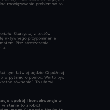
ólne rozwiązywanie problemów to
riału. Skorzystaj z testów
todę aktywnego przypominania
ematem. Pisz streszczenia
ia.
ci, tym łatwiej będzie Ci później
ego w pytaniu o pomoc. Warto być
kretne równanie". To ułatwi
acja, spokój i konsekwencja w
 w stanie to zrobić!