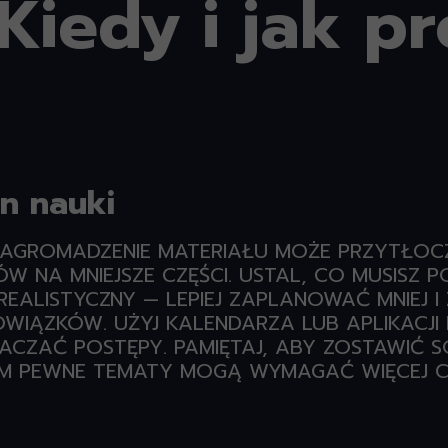
Kiedy i jak pr
an nauki
NAGROMADZENIE MATERIAŁU MOŻE PRZYTŁOCZ
ÓW NA MNIEJSZE CZĘŚCI. USTAL, CO MUSISZ
EALISTYCZNY — LEPIEJ ZAPLANOWAĆ MNIEJ 
WIĄZKÓW. UŻYJ KALENDARZA LUB APLIKACJI
CZAĆ POSTĘPY. PAMIĘTAJ, ABY ZOSTAWIĆ SO
SEM PEWNE TEMATY MOGĄ WYMAGAĆ WIĘCEJ 