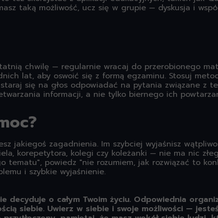
masz taką możliwość, ucz się w grupie — dyskusja i wsp
tatnią chwilę — regularnie wracaj do przerobionego mate
dnich lat, aby oswoić się z formą egzaminu. Stosuj me
i, staraj się na głos odpowiadać na pytania związane z t
warzania informacji, a nie tylko biernego ich powtarzan
omoc?
sz jakiegoś zagadnienia. Im szybciej wyjaśnisz wątpliwoś
ela, korepetytora, kolegi czy koleżanki — nie ma nic zł
 tematu", powiedz "nie rozumiem, jak rozwiązać to kon
lemu i szybkie wyjaśnienie.
ie decyduje o całym Twoim życiu. Odpowiednia organiz
ą siebie. Uwierz w siebie i swoje możliwości — jesteś