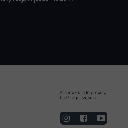
 którzy mogą Ci pomóc. Nauka to
Architektura to proces,
bądź jego częścią