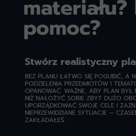
materiału? 
pomoc?
Stwórz realistyczny pl
BEZ PLANU ŁATWO SIĘ POGUBIĆ, A 
PODZIELENIA PRZEDMIOTÓW I TEMAT
OPANOWAĆ. WAŻNE, ABY PLAN BYŁ R
NIŻ NAŁOŻYĆ SOBIE ZBYT DUŻO OBO
UPORZĄDKOWAĆ SWOJE CELE I ZAZNA
NIEPRZEWIDZIANE SYTUACJE — CZA
ZAKŁADAŁEŚ.