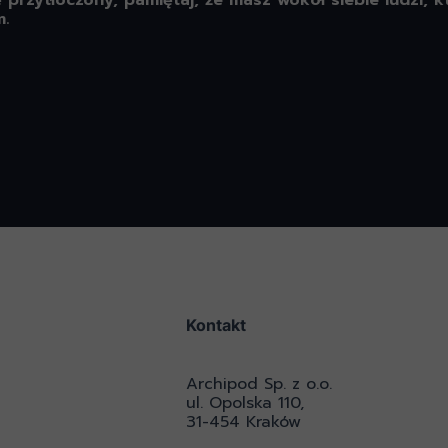
ę przytłoczony, pamiętaj, że masz wokół siebie ludzi,
m.
Kontakt
Archipod Sp. z o.o.
ul. Opolska 110,
31-454 Kraków