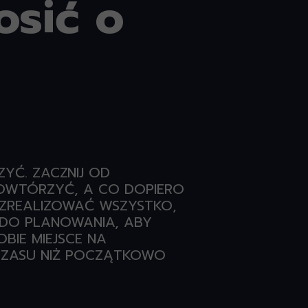
osić o
YĆ. ZACZNIJ OD
 POWTÓRZYĆ, A CO DOPIERO
I ZREALIZOWAĆ WSZYSTKO,
 DO PLANOWANIA, ABY
BIE MIEJSCE NA
CZASU NIŻ POCZĄTKOWO