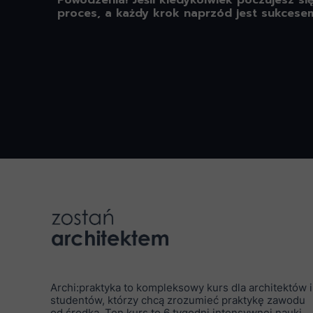
Powodzenia! Jeśli kiedykolwiek poczujesz si
proces, a każdy krok naprzód jest sukcese
Archi:praktyka to kompleksowy kurs dla architektów i
studentów, którzy chcą zrozumieć praktykę zawodu
od środka. Ten kurs to 6 tygodni intensywnej nauki,