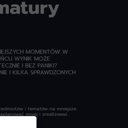
matury
ŻNIEJSZYCH MOMENTÓW W
OŃCU WYNIK MOŻE
ZNIE I BEZ PANIKI?
NIE I KILKA SPRAWDZONYCH
rzedmiotów i tematów na mniejsze
zaplanować mniej i zrealizować