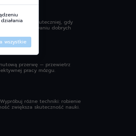
ądzeniu
działania
ja informacje skuteczniej, gdy
omogą w wypracowaniu dobrych
a wszystkie
inutową przerwę — przewietrz
efektywnej pracy mózgu.
 Wypróbuj różne techniki: robienie
ność zwiększa skuteczność nauki.