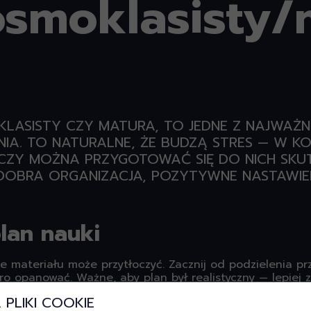
smoklasisty/
OKLASISTY CZY MATURA, TO JEDNE Z NAJWA
IA. TO NATURALNE, ŻE BUDZĄ STRES — W K
ZY MOŻNA PRZYGOTOWAĆ SIĘ DO NICH SKUTEC
T DOBRA ORGANIZACJA, POZYTYWNE NASTAWIE
plan nauki
e materiału może przytłoczyć. Zacznij od podzielenia p
ero opanować. Ważne, aby plan był realistyczny — lepiej 
zków.
PLIKI COOKIE