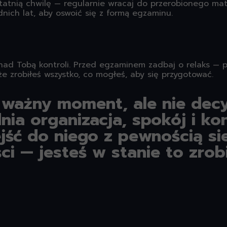
tatnią chwilę — regularnie wracaj do przerobionego mate
nich lat, aby oswoić się z formą egzaminu.
nad Tobą kontroli. Przed egzaminem zadbaj o relaks — p
że zrobiłeś wszystko, co mogłeś, aby się przygotować.
 ważny moment, ale nie dec
nia organizacja, spokój i k
ść do niego z pewnością sie
ci — jesteś w stanie to zrob