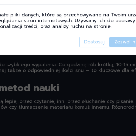
matyczność
ałe pliki danych, które są przechowywane na Twoim urz
glądania stron internetowych. Używamy ich do poprawy 
ż przez osiem godzin tuż przed egzaminem. Mózg przyswa
onalizacji treści, oraz analizy ruchu na stronie.
dzy. Staraj się trzymać rutyny — stałe godziny nauki p
Dostosuj
Zezwól n
 siebie
 szybkiego wypalenia. Co godzinę rób krótką, 10-15 m
inaj także o odpowiedniej ilości snu — to kluczowe dla 
 metod nauki
 lepiej przez czytanie, inni przez słuchanie czy pisanie.
ilmów czy tłumaczenie materiału komuś innemu. Różnorod