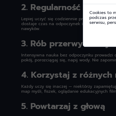
2. Regularność i syste
Cookies to m
podczas prze
Lepiej uczyć się codziennie przez godzinę ni
serwisu, pers
dostaje czas na odpoczynek i utrwalenie wie
nawyków.
3. Rób przerwy i dbaj o
Intensywna nauka bez odpoczynku prowadzi do
pokój, porozciągaj się, napij wody. Nie zapom
4. Korzystaj z różnych
Każdy uczy się inaczej — niektórzy zapamiętują
map myśli, fiszek, oglądanie edukacyjnych f
5. Powtarzaj z głową