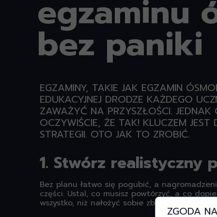
egzaminu ó
bez paniki
EGZAMINY, TAKIE JAK EGZAMIN ÓSM
EDUKACYJNEJ DRODZE KAŻDEGO UCZN
ZAWAŻYĆ NA PRZYSZŁOŚCI. JEDNAK C
OCZYWIŚCIE, ŻE TAK! KLUCZEM JES
STRATEGII. OTO JAK TO ZROBIĆ.
1. Stwórz realistyczny 
Bez planu łatwo się pogubić, a nagromadzeni
części. Ustal, co musisz powtórzyć, a co dopi
wszystko, niż nałożyć sobie zbyt dużo obowią
ZGODA NA 