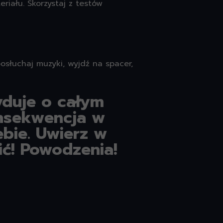
riału. Skorzystaj z testów
osłuchaj muzyki, wyjdź na spacer,
yduje o całym
onsekwencja w
bie. Uwierz w
ić! Powodzenia!